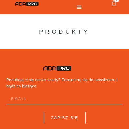
PRODUKTY
Podobają ci się nasze szarfy? Zarejestruj się do newslettera i
bądż na bieżąco
ZAPISZ SIĘ