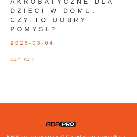
AKROBATYCZNE DLA
DZIECI W DOMU.
CZY TO DOBRY
POMYSŁ?
2026-03-04
CZYTAJ >
Podobają ci się nasze szarfy? Zarejestruj się do newslettera i