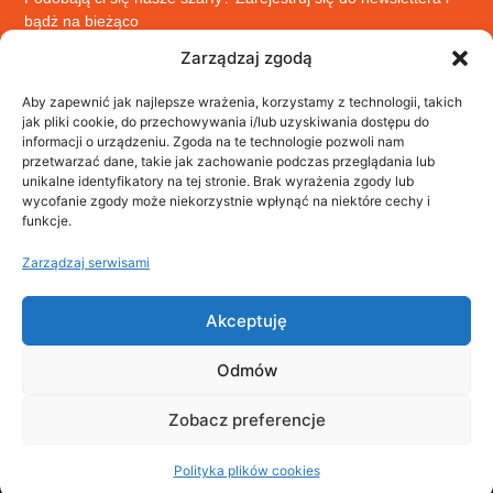
bądż na bieżąco
Zarządzaj zgodą
Aby zapewnić jak najlepsze wrażenia, korzystamy z technologii, takich
jak pliki cookie, do przechowywania i/lub uzyskiwania dostępu do
informacji o urządzeniu. Zgoda na te technologie pozwoli nam
ZAPISZ SIĘ
przetwarzać dane, takie jak zachowanie podczas przeglądania lub
unikalne identyfikatory na tej stronie. Brak wyrażenia zgody lub
wycofanie zgody może niekorzystnie wpłynąć na niektóre cechy i
funkcje.
Zarządzaj serwisami
Akceptuję
Odmów
Zobacz preferencje
Polityka plików cookies
©2026 ADAPRO